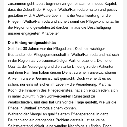
zusammen geht. Jetzt beginnen wir gemeinsam ein neues Kapitel,
dass die Zukunft der Pflege in Wutha/Farnroda erhalten und positiv
gestalten wird. VEGAcare übernimmt die Verantwortung für die
Pflege in Wutha/Farnroda und sichert somit die Pflegekontinuität für
die Region und gewährleistet darüber hinaus die Beschäftigung
unserer engagierten Mitarbeiter.
Die Hintergrundgeschichte:
Seit fast 30 Jahren war der Pflegedienst Koch ein wichtiger
Bestandteil der Pflegegemeinschaft in Wutha/Farnroda und hat sich
in der Region als vertrauenswürdiger Partner etabliert. Die hohe
Qualität der Versorgung und die starke Bindung zu den Patienten
und ihren Familien haben diesen Dienst zu einem unverzichtbaren
Anker in unserer Gemeinschaft gemacht. Doch wie heißt es so
schön, nur eins ist sicher im Leben – die Veränderung. Martina
Koch, die Inhaberin des Pflegedienstes, hat sich entschieden, sich
in naher Zukunft in den wohlverdienten Ruhestand zu
verabschieden, und dies hat uns vor die Frage gestellt, wie wir die
Pflege in Wutha/Farnroda sichern können.
Während der Mangel an qualifiziertem Pflegepersonal in ganz
Deutschland ein drängendes Problem darstellt, ist es keine
Selbstverständlichkeit, eine würdige Nachfolge zu finden. Doch