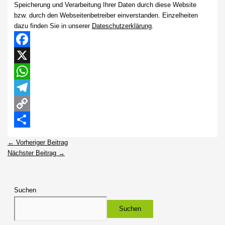
Speicherung und Verarbeitung Ihrer Daten durch diese Website
bzw. durch den Webseitenbetreiber einverstanden. Einzelheiten
dazu finden Sie in unserer
Dateschutzerklärung
.
Facebook
X
WhatsApp
Telegram
Copy
Link
Teilen
←
Vorheriger Beitrag
Nächster Beitrag
→
Suchen
Suchen